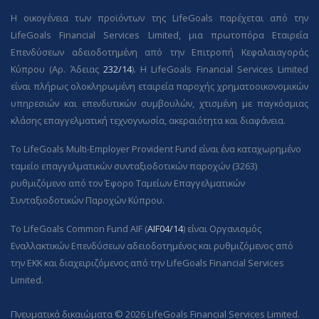
Η οικογένεια των προϊόντων της LifeGoals παρέχεται από την
LifeGoals Financial Services Limited, μια πρωτοπόρα Εταιρεία
Επενδύσεων αδειοδοτημένη από την Επιτροπή Κεφαλαιαγοράς
Κύπρου (Αρ. Άδειας
232/14
). Η LifeGoals Financial Services Limited
είναι πλήρως ολοκληρωμένη εταιρεία παροχής χρηματοοικονομικών
υπηρεσιών και επενδυτικών συμβουλών, χτισμένη με παγκόσμιας
κλάσης επαγγελματική τεχνογνωσία, ακεραιότητα και διαφάνεια.
Το LifeGoals Multi-Employer Provident Fund είναι ένα καταχωρημένο
ταμείο επαγγελματικών συνταξιοδοτικών παροχών (3263)
ρυθμιζόμενο από τον Έφορο Ταμείων Επαγγελματικών
Συνταξιοδοτικών Παροχών Κύπρου.
Το LifeGoals Common Fund AIF (
AIF04/14
) είναι Οργανισμός
Εναλλακτικών Επενδύσεων αδειοδοτημένος και ρυθμιζόμενος από
την ΕΚΚ και διαχειριζόμενος από την LifeGoals Financial Services
Limited.
Πνευματικά δικαιώματα © 2026 LifeGoals Financial Services Limited.