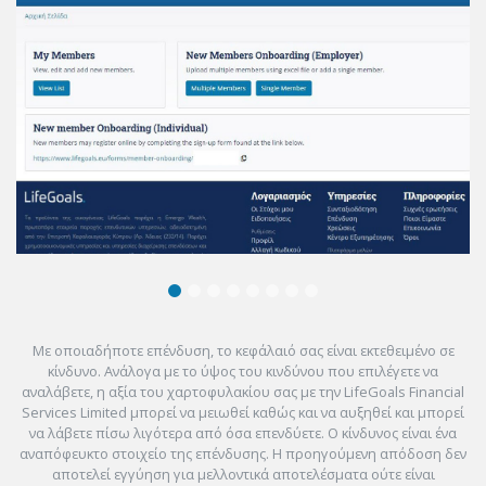
Με οποιαδήποτε επένδυση, το κεφάλαιό σας είναι εκτεθειμένο σε
κίνδυνο. Ανάλογα με το ύψος του κινδύνου που επιλέγετε να
αναλάβετε, η αξία του χαρτοφυλακίου σας με την LifeGoals Financial
Services Limited μπορεί να μειωθεί καθώς και να αυξηθεί και μπορεί
να λάβετε πίσω λιγότερα από όσα επενδύετε. Ο κίνδυνος είναι ένα
αναπόφευκτο στοιχείο της επένδυσης. Η προηγούμενη απόδοση δεν
αποτελεί εγγύηση για μελλοντικά αποτελέσματα ούτε είναι